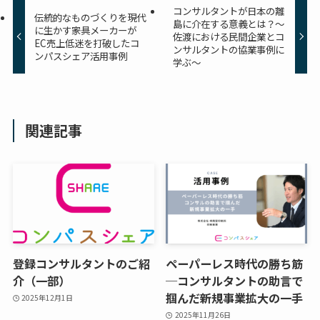
コンサルタントが日本の離
伝統的なものづくりを現代
島に介在する意義とは？～
に生かす――家具メーカーが
佐渡における民間企業とコ
EC売上低迷を打破したコ
ンサルタントの協業事例に
ンパスシェア活用事例
学ぶ～
関連記事
登録コンサルタントのご紹
ペーパーレス時代の勝ち筋
介（一部）
─コンサルタントの助言で
掴んだ新規事業拡大の一手
2025年12月1日
2025年11月26日