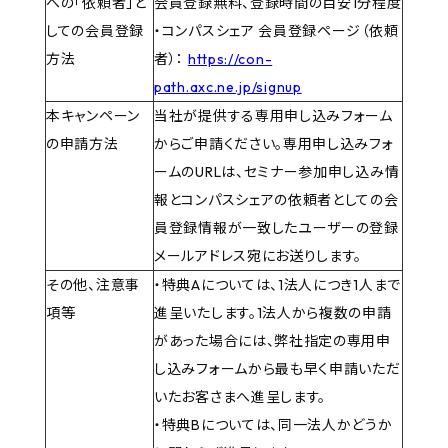
への「依頼者」と
会員登録無料、登録時間の目安1分程度
しての会員登録
・コンパスシェア 会員登録ページ（依頼
方法
者）：
https://con-
path.axc.ne.jp/signup
本キャンペーン
当社が提供する専用申し込みフォーム
の申請方法
からご申請ください。専用申し込みフォ
ームのURLは、セミナー参加申し込み情
報とコンパスシェアの依頼者としての会
員登録情報が一致したユーザーの登録
メールアドレス宛にお送りします。
その他、注意事
・特典Aについては、1法人につき1人まで
項等
進呈いたします。1法人から複数の申請
があった場合には、弊社指定の専用申
し込みフォームから最も早く申請いただ
いたお客さまへ進呈します。
・特典Bについては、同一法人かどうか