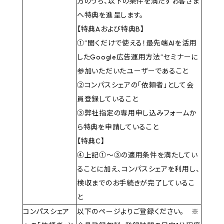
方のうち、以下の条件を満たすお客さま
へ特典を進呈します。
【特典Aおよび特典B】
①”聞くだけで使える！最先端AIを活用
したGoogle広告運用方法”セミナーに
参加いただいたユーザーであること
②コンパスシェアの「依頼者」として会
員登録していること
③弊社指定の専用申し込みフォームか
ら特典を申請していること
【特典C】
④上記①～③の適用条件を満たしてい
ることに加え、コンパスシェアを利用し、
検収までのお手続きが完了しているこ
と
コンパスシェア
以下のページよりご登録ください。 ※