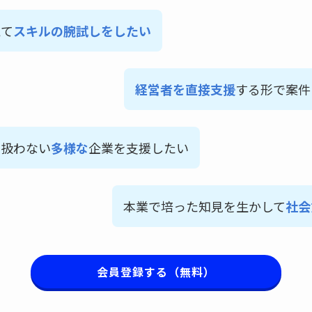
えて
スキルの
腕
試しをしたい
経営者を直接支援
する形で案件
は扱わない
多様な
企業を支援したい
本業で培った知見を生かして
社会
会員登録する（無料）