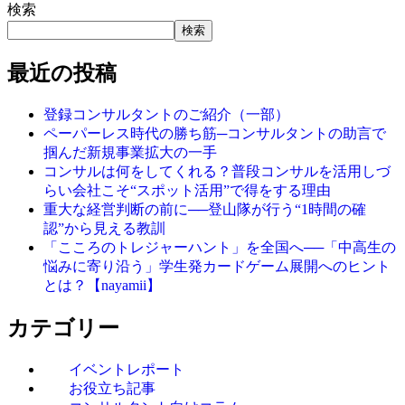
検索
検索
最近の投稿
登録コンサルタントのご紹介（一部）
ペーパーレス時代の勝ち筋─コンサルタントの助言で
掴んだ新規事業拡大の一手
コンサルは何をしてくれる？普段コンサルを活用しづ
らい会社こそ“スポット活用”で得をする理由
重大な経営判断の前に──登山隊が行う“1時間の確
認”から見える教訓
「こころのトレジャーハント」を全国へ──「中高生の
悩みに寄り沿う」学生発カードゲーム展開へのヒント
とは？【nayamii】
カテゴリー
イベントレポート
お役立ち記事