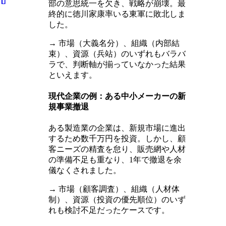
部の意思統一を欠き、戦略が崩壊。最
終的に徳川家康率いる東軍に敗北しま
した。
→ 市場（大義名分）、組織（内部結
束）、資源（兵站）のいずれもバラバ
ラで、判断軸が揃っていなかった結果
といえます。
現代企業の例：ある中小メーカーの新
規事業撤退
ある製造業の企業は、新規市場に進出
するため数千万円を投資。しかし、顧
客ニーズの精査を怠り、販売網や人材
の準備不足も重なり、1年で撤退を余
儀なくされました。
→ 市場（顧客調査）、組織（人材体
制）、資源（投資の優先順位）のいず
れも検討不足だったケースです。