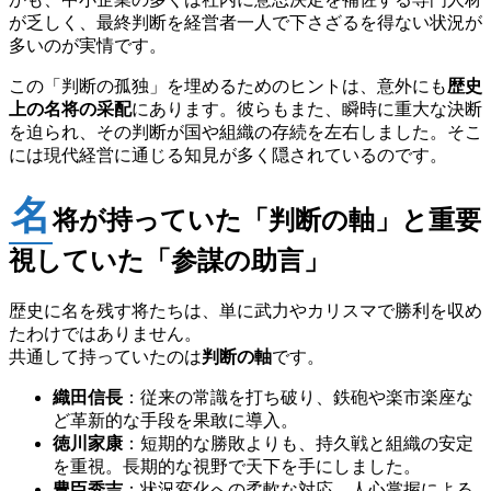
が乏しく、最終判断を経営者一人で下さざるを得ない状況が
多いのが実情です。
この「判断の孤独」を埋めるためのヒントは、意外にも
歴史
上の名将の采配
にあります。彼らもまた、瞬時に重大な決断
を迫られ、その判断が国や組織の存続を左右しました。そこ
には現代経営に通じる知見が多く隠されているのです。
名
将が持っていた「判断の軸」と重要
視していた「参謀の助言」
歴史に名を残す将たちは、単に武力やカリスマで勝利を収め
たわけではありません。
共通して持っていたのは
判断の軸
です。
織田信長
：従来の常識を打ち破り、鉄砲や楽市楽座な
ど革新的な手段を果敢に導入。
徳川家康
：短期的な勝敗よりも、持久戦と組織の安定
を重視。長期的な視野で天下を手にしました。
豊臣秀吉
：状況変化への柔軟な対応、人心掌握による